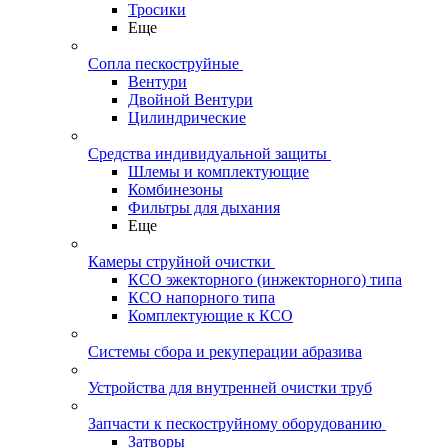
Тросики
Еще
Сопла пескоструйные
Вентури
Двойной Вентури
Цилиндрические
Средства индивидуальной защиты
Шлемы и комплектующие
Комбинезоны
Фильтры для дыхания
Еще
Камеры струйной очистки
КСО эжекторного (инжекторного) типа
КСО напорного типа
Комплектующие к КСО
Системы сбора и рекуперации абразива
Устройства для внутренней очистки труб
Запчасти к пескоструйному оборудованию
Затворы