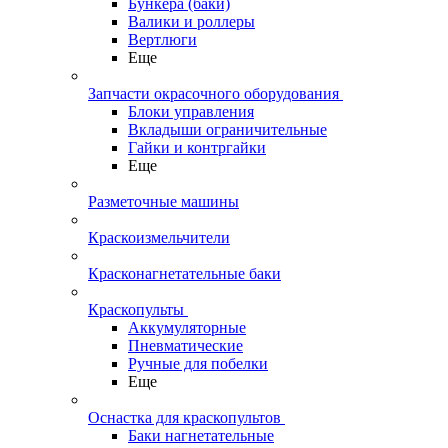
Бункера (баки)
Валики и роллеры
Вертлюги
Еще
Запчасти окрасочного оборудования
Блоки управления
Вкладыши ограничительные
Гайки и контргайки
Еще
Разметочные машины
Краскоизмельчители
Красконагнетательные баки
Краскопульты
Аккумуляторные
Пневматические
Ручные для побелки
Еще
Оснастка для краскопультов
Баки нагнетательные