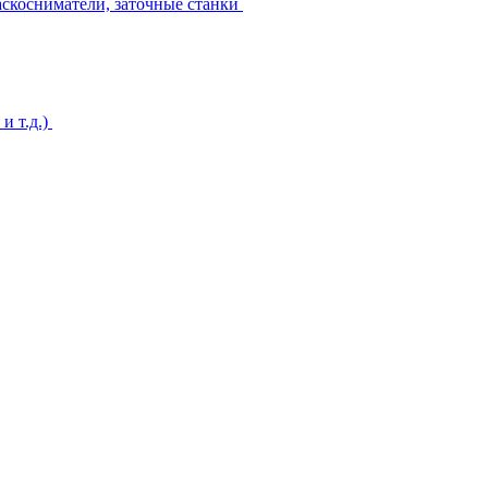
аскосниматели, заточные станки
и т.д.)