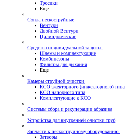
Тросики
Еще
Сопла пескоструйные
Вентури
Двойной Вентури
Цилиндрические
Средства индивидуальной защиты
Шлемы и комплектующие
Комбинезоны
Фильтры для дыхания
Еще
Камеры струйной очистки
КСО эжекторного (инжекторного) типа
КСО напорного типа
Комплектующие к КСО
Системы сбора и рекуперации абразива
Устройства для внутренней очистки труб
Запчасти к пескоструйному оборудованию
Затворы