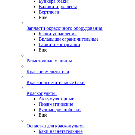
Бункера (баки)
Валики и роллеры
Вертлюги
Еще
Запчасти окрасочного оборудования
Блоки управления
Вкладыши ограничительные
Гайки и контргайки
Еще
Разметочные машины
Краскоизмельчители
Красконагнетательные баки
Краскопульты
Аккумуляторные
Пневматические
Ручные для побелки
Еще
Оснастка для краскопультов
Баки нагнетательные