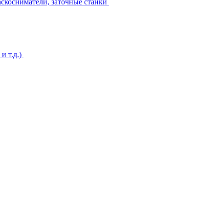
аскосниматели, заточные станки
и т.д.)