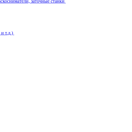
аскосниматели, заточные станки
и т.д.)