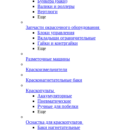
Бункера (баки)
Валики и роллеры
Вертлюги
Еще
Запчасти окрасочного оборудования
Блоки управления
Вкладыши ограничительные
Гайки и контргайки
Еще
Разметочные машины
Краскоизмельчители
Красконагнетательные баки
Краскопульты
Аккумуляторные
Пневматические
Ручные для побелки
Еще
Оснастка для краскопультов
Баки нагнетательные