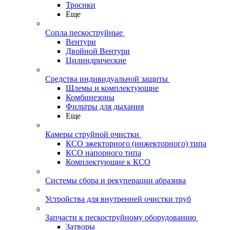
Тросики
Еще
Сопла пескоструйные
Вентури
Двойной Вентури
Цилиндрические
Средства индивидуальной защиты
Шлемы и комплектующие
Комбинезоны
Фильтры для дыхания
Еще
Камеры струйной очистки
КСО эжекторного (инжекторного) типа
КСО напорного типа
Комплектующие к КСО
Системы сбора и рекуперации абразива
Устройства для внутренней очистки труб
Запчасти к пескоструйному оборудованию
Затворы