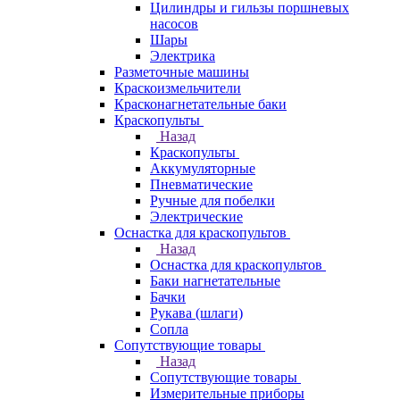
Цилиндры и гильзы поршневых
насосов
Шары
Электрика
Разметочные машины
Краскоизмельчители
Красконагнетательные баки
Краскопульты
Назад
Краскопульты
Аккумуляторные
Пневматические
Ручные для побелки
Электрические
Оснастка для краскопультов
Назад
Оснастка для краскопультов
Баки нагнетательные
Бачки
Рукава (шлаги)
Сопла
Сопутствующие товары
Назад
Сопутствующие товары
Измерительные приборы