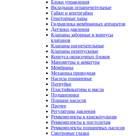
Блоки управления
Вкладыши ограничительные
Гайки и контргайки
Героторные пары
Гидравлика мембранных аппаратов
Датчики давления
Клапаны заборные и корпусы
клапанов
Клапаны нагнетательные
Клапаны перепускные
Корпуса окрасочных блоков
Манометры и арматура
Мембраны
Механика приводная
Насосы поршневые
Патрубки
Пластификаторы и масла
Подшипники
Поршни насосов
Прочее
Регуляторы давления
Ремкомплекты к краскопультам
Ремкомплекты к пистолетам
Ремкомплекты поршневых насосов
Смотровые глазки