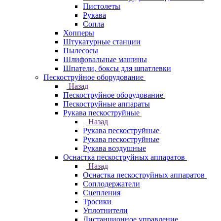
Пистолеты
Рукава
Сопла
Хопперы
Штукатурные станции
Пылесосы
Шлифовальные машины
Шпатели, боксы для шпатлевки
Пескоструйное оборудование
Назад
Пескоструйное оборудование
Пескоструйные аппараты
Рукава пескоструйные
Назад
Рукава пескоструйные
Рукава пескоструйные
Рукава воздушные
Оснастка пескоструйных аппаратов
Назад
Оснастка пескоструйных аппаратов
Соплодержатели
Сцепления
Тросики
Уплотнители
Дистанционное управление