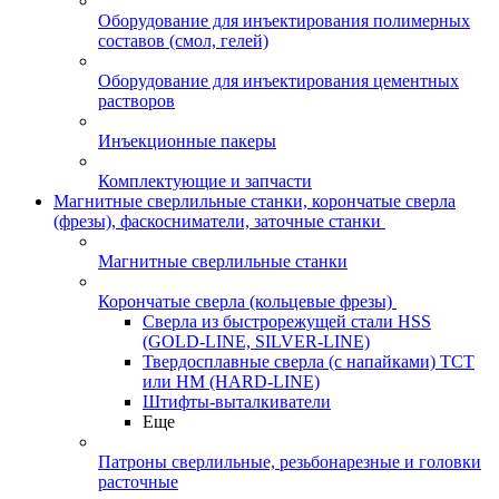
Оборудование для инъектирования полимерных
составов (смол, гелей)
Оборудование для инъектирования цементных
растворов
Инъекционные пакеры
Комплектующие и запчасти
Магнитные сверлильные станки, корончатые сверла
(фрезы), фаскосниматели, заточные станки
Магнитные сверлильные станки
Корончатые сверла (кольцевые фрезы)
Сверла из быстрорежущей стали HSS
(GOLD-LINE, SILVER-LINE)
Твердосплавные сверла (с напайками) ТСТ
или HM (HARD-LINE)
Штифты-выталкиватели
Еще
Патроны сверлильные, резьбонарезные и головки
расточные