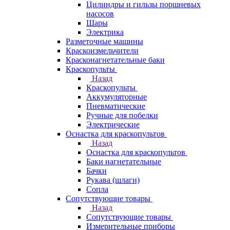
Цилиндры и гильзы поршневых
насосов
Шары
Электрика
Разметочные машины
Краскоизмельчители
Красконагнетательные баки
Краскопульты
Назад
Краскопульты
Аккумуляторные
Пневматические
Ручные для побелки
Электрические
Оснастка для краскопультов
Назад
Оснастка для краскопультов
Баки нагнетательные
Бачки
Рукава (шлаги)
Сопла
Сопутствующие товары
Назад
Сопутствующие товары
Измерительные приборы