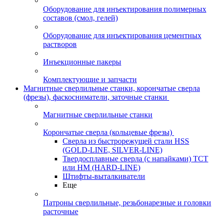
Оборудование для инъектирования полимерных
составов (смол, гелей)
Оборудование для инъектирования цементных
растворов
Инъекционные пакеры
Комплектующие и запчасти
Магнитные сверлильные станки, корончатые сверла
(фрезы), фаскосниматели, заточные станки
Магнитные сверлильные станки
Корончатые сверла (кольцевые фрезы)
Сверла из быстрорежущей стали HSS
(GOLD-LINE, SILVER-LINE)
Твердосплавные сверла (с напайками) ТСТ
или HM (HARD-LINE)
Штифты-выталкиватели
Еще
Патроны сверлильные, резьбонарезные и головки
расточные