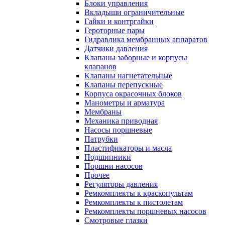
Блоки управления
Вкладыши ограничительные
Гайки и контргайки
Героторные пары
Гидравлика мембранных аппаратов
Датчики давления
Клапаны заборные и корпусы
клапанов
Клапаны нагнетательные
Клапаны перепускные
Корпуса окрасочных блоков
Манометры и арматура
Мембраны
Механика приводная
Насосы поршневые
Патрубки
Пластификаторы и масла
Подшипники
Поршни насосов
Прочее
Регуляторы давления
Ремкомплекты к краскопультам
Ремкомплекты к пистолетам
Ремкомплекты поршневых насосов
Смотровые глазки