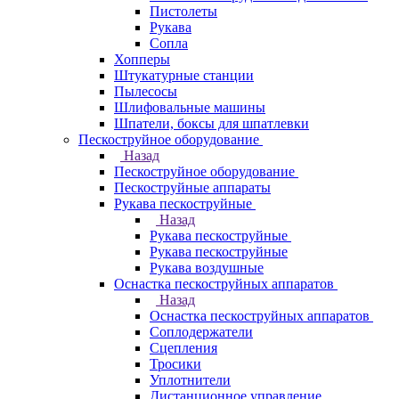
Пистолеты
Рукава
Сопла
Хопперы
Штукатурные станции
Пылесосы
Шлифовальные машины
Шпатели, боксы для шпатлевки
Пескоструйное оборудование
Назад
Пескоструйное оборудование
Пескоструйные аппараты
Рукава пескоструйные
Назад
Рукава пескоструйные
Рукава пескоструйные
Рукава воздушные
Оснастка пескоструйных аппаратов
Назад
Оснастка пескоструйных аппаратов
Соплодержатели
Сцепления
Тросики
Уплотнители
Дистанционное управление