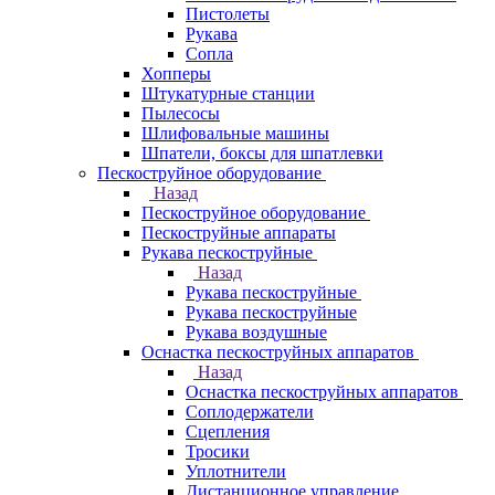
Пистолеты
Рукава
Сопла
Хопперы
Штукатурные станции
Пылесосы
Шлифовальные машины
Шпатели, боксы для шпатлевки
Пескоструйное оборудование
Назад
Пескоструйное оборудование
Пескоструйные аппараты
Рукава пескоструйные
Назад
Рукава пескоструйные
Рукава пескоструйные
Рукава воздушные
Оснастка пескоструйных аппаратов
Назад
Оснастка пескоструйных аппаратов
Соплодержатели
Сцепления
Тросики
Уплотнители
Дистанционное управление