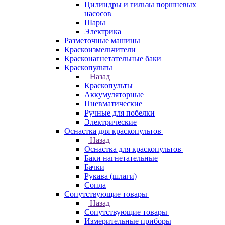
Цилиндры и гильзы поршневых
насосов
Шары
Электрика
Разметочные машины
Краскоизмельчители
Красконагнетательные баки
Краскопульты
Назад
Краскопульты
Аккумуляторные
Пневматические
Ручные для побелки
Электрические
Оснастка для краскопультов
Назад
Оснастка для краскопультов
Баки нагнетательные
Бачки
Рукава (шлаги)
Сопла
Сопутствующие товары
Назад
Сопутствующие товары
Измерительные приборы