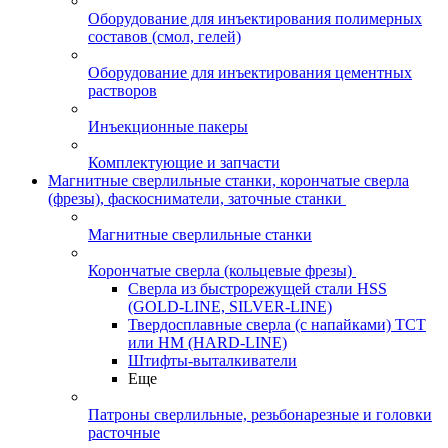
Оборудование для инъектирования полимерных
составов (смол, гелей)
Оборудование для инъектирования цементных
растворов
Инъекционные пакеры
Комплектующие и запчасти
Магнитные сверлильные станки, корончатые сверла
(фрезы), фаскосниматели, заточные станки
Магнитные сверлильные станки
Корончатые сверла (кольцевые фрезы)
Сверла из быстрорежущей стали HSS
(GOLD-LINE, SILVER-LINE)
Твердосплавные сверла (с напайками) ТСТ
или HM (HARD-LINE)
Штифты-выталкиватели
Еще
Патроны сверлильные, резьбонарезные и головки
расточные