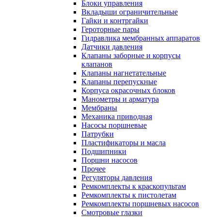
Блоки управления
Вкладыши ограничительные
Гайки и контргайки
Героторные пары
Гидравлика мембранных аппаратов
Датчики давления
Клапаны заборные и корпусы
клапанов
Клапаны нагнетательные
Клапаны перепускные
Корпуса окрасочных блоков
Манометры и арматура
Мембраны
Механика приводная
Насосы поршневые
Патрубки
Пластификаторы и масла
Подшипники
Поршни насосов
Прочее
Регуляторы давления
Ремкомплекты к краскопультам
Ремкомплекты к пистолетам
Ремкомплекты поршневых насосов
Смотровые глазки