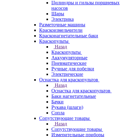
Цилиндры и гильзы поршневых
насосов
Шары
Электрика
Разметочные машины
Краскоизмельчители
Красконагнетательные баки
Краскопульты
Назад
Краскопульты
Аккумуляторные
Пневматические
Ручные для побелки
Электрические
Оснастка для краскопультов
Назад
Оснастка для краскопультов
Баки нагнетательные
Бачки
Рукава (шлаги)
Сопла
Сопутствующие товары
Назад
Сопутствующие товары
Измерительные приборы