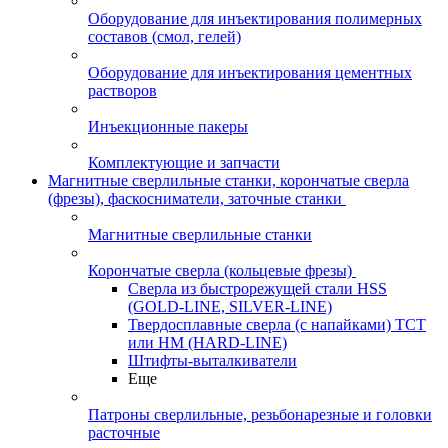
Оборудование для инъектирования полимерных
составов (смол, гелей)
Оборудование для инъектирования цементных
растворов
Инъекционные пакеры
Комплектующие и запчасти
Магнитные сверлильные станки, корончатые сверла
(фрезы), фаскосниматели, заточные станки
Магнитные сверлильные станки
Корончатые сверла (кольцевые фрезы)
Сверла из быстрорежущей стали HSS
(GOLD-LINE, SILVER-LINE)
Твердосплавные сверла (с напайками) ТСТ
или HM (HARD-LINE)
Штифты-выталкиватели
Еще
Патроны сверлильные, резьбонарезные и головки
расточные