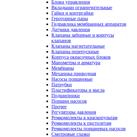
Блоки управления
Вкладыши ограничительные
Гайки и контргайки
Героторные пары
Гидравлика мембранных аппаратов
Датчики давления
Клапаны заборные и корпусы
клапанов
Клапаны нагнетательные
Клапаны перепускные
Корпуса окрасочных блоков
Манометры и арматура
Мембраны
Механика приводная
Насосы поршневые
Патрубки
Пластификаторы и масла
Подшипники
Поршни насосов
Прочее
Регуляторы давления
Ремкомплекты к краскопультам
Ремкомплекты к пистолетам
Ремкомплекты поршневых насосов
Смотровые глазки