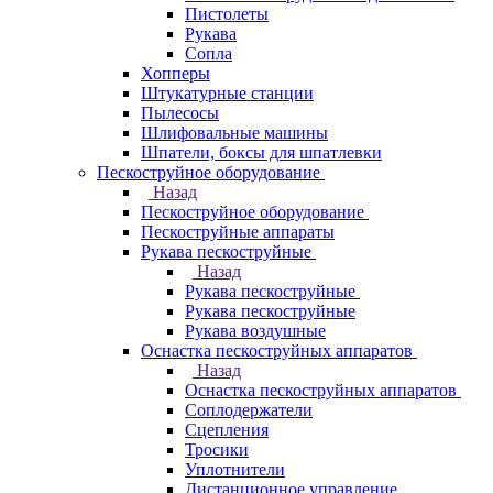
Пистолеты
Рукава
Сопла
Хопперы
Штукатурные станции
Пылесосы
Шлифовальные машины
Шпатели, боксы для шпатлевки
Пескоструйное оборудование
Назад
Пескоструйное оборудование
Пескоструйные аппараты
Рукава пескоструйные
Назад
Рукава пескоструйные
Рукава пескоструйные
Рукава воздушные
Оснастка пескоструйных аппаратов
Назад
Оснастка пескоструйных аппаратов
Соплодержатели
Сцепления
Тросики
Уплотнители
Дистанционное управление